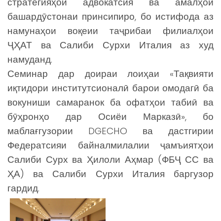
стратегияҳои адвокатсия ва амалҳои
башардӯстонаи принсипиро, бо истифода аз
намунаҳои воқеии таҷрибаи филиалҳои
ҶҲАТ ва Салиби Сурхи Италия аз худ
намуданд.
Семинар дар доираи лоиҳаи «Тақвияти
иқтидори институтсионалӣ барои омодагӣ ба
вокуниши самаранок ба офатҳои табиӣ ва
бӯҳронҳо дар Осиёи Марказӣ», бо
маблағгузории
DG
ECHO
ва дастгирии
Федератсияи байналмилалии ҷамъиятҳои
Салиби Сурх ва Ҳилоли Аҳмар (ФБҶ СС ва
ҲА) ва Салиби Сурхи Италия баргузор
гардид.