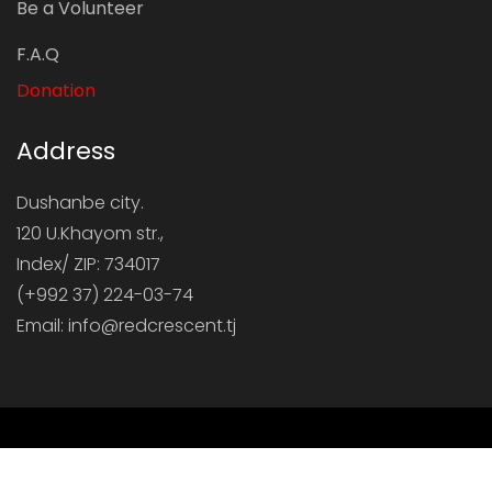
Be a Volunteer
F.A.Q
Donation
Address
Dushanbe city.
120 U.Khayom str.,
Index/ ZIP: 734017
(+992 37) 224-03-74
Email: info@redcrescent.tj
Copyright ©
2026 © 2020-2022, Ҷамъияти Ҳилоли Ахмари
Тоҷикистон - Общество Красного Полумесяца Таджикистана -