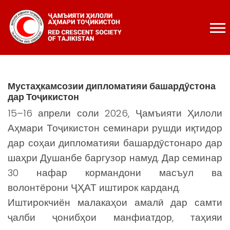
Мустаҳкамсозии дипломатияи башардӯстона
дар Тоҷикистон
15–16 апрели соли 2026, Ҷамъияти Ҳилоли
Аҳмари Тоҷикистон семинари рушди иқтидор
дар соҳаи дипломатияи башардӯстонаро дар
шаҳри Душанбе баргузор намуд.
Дар семинар
30 нафар кормандони масъул ва
волонтёрони ҶҲАТ иштирок карданд.
Иштирокчиён малакаҳои амалӣ дар самти
ҷалби ҷонибҳои манфиатдор, таҳияи