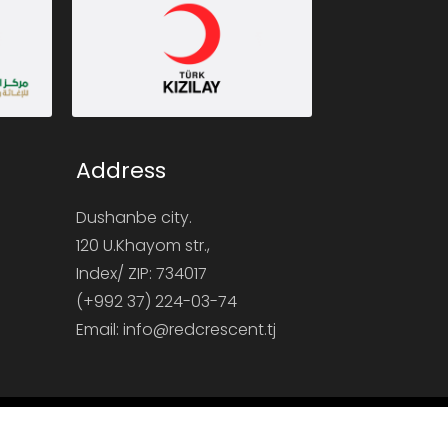
Address
Dushanbe city.
120 U.Khayom str.,
Index/ ZIP: 734017
(+992 37) 224-03-74
Email: info@redcrescent.tj
а Таджикистана - Red Crescent Society of