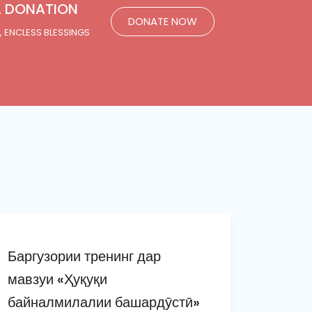
L DONATION
DONATE NOW
, ENCLESS BLESSINGS
Баргузории тренинг дар
мавзуи «Ҳуқуқи
байналмилалии башардӯстӣ»