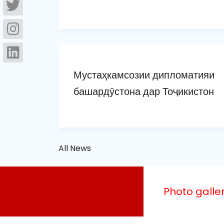
Мустаҳкамсозии дипломатияи
башардӯстона дар Тоҷикистон
All News
Photo galle