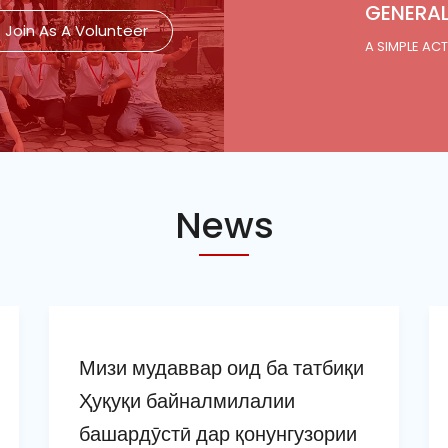
GENERA
Join As A Volunteer
A SIMPLE ACT
News
Мизи мудаввар оид ба татбиқи
Ҳуқуқи байналмилалии
башардӯстӣ дар қонунгузории