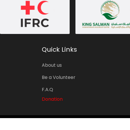
Quick Links
About us
Be a Volunteer
F.A.Q
Donation
Ҳилоли Ахмари Тоҷикистон - Общество Красного Полумесяц