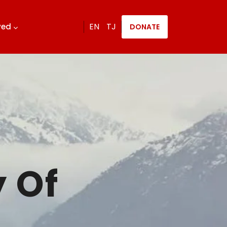
EN
TJ
lved
DONATE
 Of