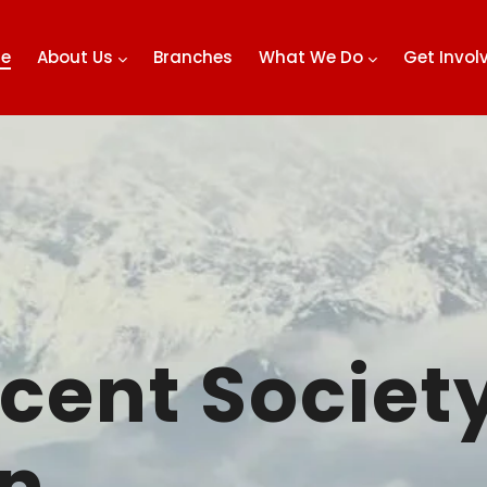
e
About Us
Branches
What We Do
Get Invo
cent Society
an