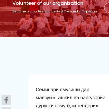
Volunteer of our organization
Become a volunteer for the Red Crescent in Tajikistan
Семинари омӯзишӣ дар
мавзӯи «Ташкил ва баргузории
дурусти озмунҳои тендерӣ»