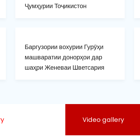
Ҷумҳурии Тоҷикистон
Баргузории вохурии Гурӯҳи
машваратии донорҳои дар
шаҳри Женеваи Шветсария
ry
Video gallery